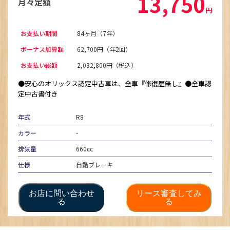
13,750
月々定額
円
お支払い期間
84ヶ月（7年）
ボーナス加算額
62,700円（年2回）
お支払い総額
2,032,800円（税込）
●安心のオリックス認定中古車は、全車『修復歴無し』●全車認
定中古書付き
年式
R8
カラー
-
排気量
660cc
仕様
自動ブレーキ
お店に問い合わせ
リース審査してみ
る
る