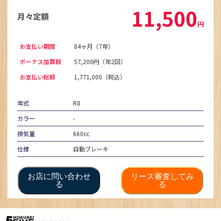
11,500
月々定額
円
お支払い期間
84ヶ月（7年）
ボーナス加算額
57,200円（年2回）
お支払い総額
1,771,000（税込）
年式
R8
カラー
-
排気量
660cc
仕様
自動ブレーキ
お店に問い合わせ
リース審査してみ
る
る