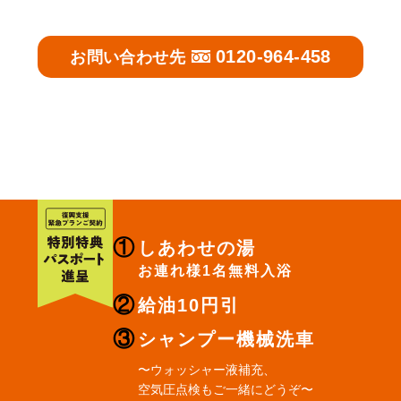
0120-964-458
お問い合わせ先
しあわせの湯
お連れ様1名無料入浴
給油10円引
シャンプー機械洗車
〜ウォッシャー液補充、
空気圧点検もご一緒にどうぞ〜